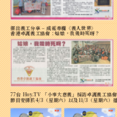
傑出義工分享 – 成報專欄《義人世界》
香港卓護義工協會：姑娘，我幾時死呀？
77台 Hoy.TV 「小事大意義」採訪卓護義
節目安排於4/3（星期六）以及11/3（星期六）