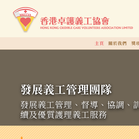
主頁
|
關於我們
|
獎
發展義工管理團隊
發展義工管理、督導、協調、
續及優質護理義工服務