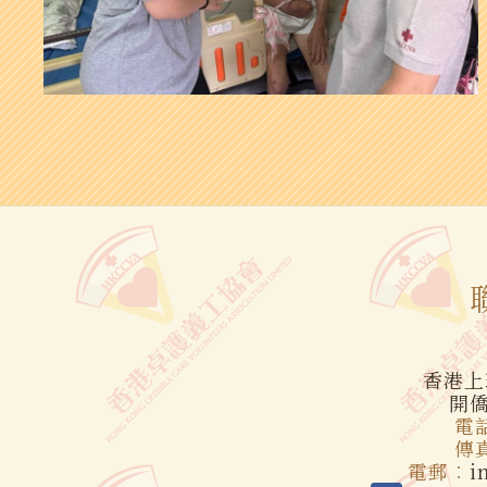
香港上
開僑
電話
傳真
電郵︰
i