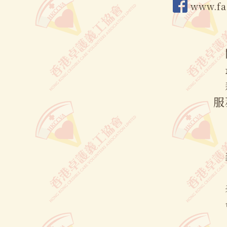
www.fa
服