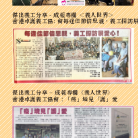
傑出義工分享 - 成報專欄 ＜義人世界＞
香港卓護義工協: 會每逢佳節倍思親，義工探訪
傑出義工分享 – 成報專欄《義人世界》
香港卓護義工協會：「疫」境見「護」愛