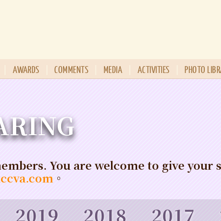
|
AWARDS
|
COMMENTS
|
MEDIA
|
ACTIVITIES
|
PHOTO LIB
ARING
embers. You are welcome to give your 
kccva.com
。
2019
2018
2017