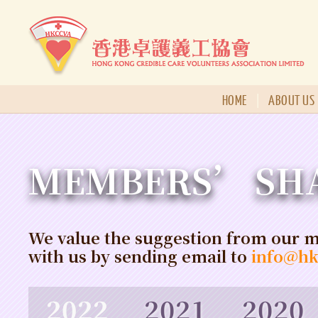
HOME
|
ABOUT US
MEMBERS’ SH
We value the suggestion from our m
with us by sending email to
info@h
2022
2021
2020