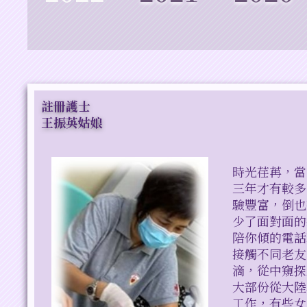
註冊護士
王振英姑娘
時光荏苒，當
三年才有較多
驗豐富，倒也
少了面對面的
陪你傾的電話
接觸不同老友
滴，從中窺探
大部份從大陸
工作，有些女